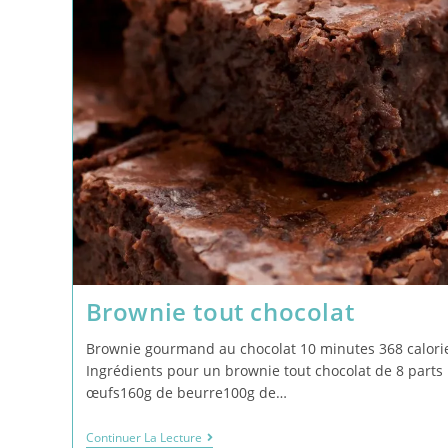
Brownie tout chocolat
Brownie gourmand au chocolat 10 minutes 368 calorie
Ingrédients pour un brownie tout chocolat de 8 parts 
œufs160g de beurre100g de…
Continuer La Lecture